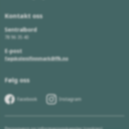
Kontakt oss
Sentralbord
78 96 35 40
E-post
fagskolenifinnmark@ffk.no
Følg oss
Facebook
Instagram
Personvern og informasjonskapsler (cookies)