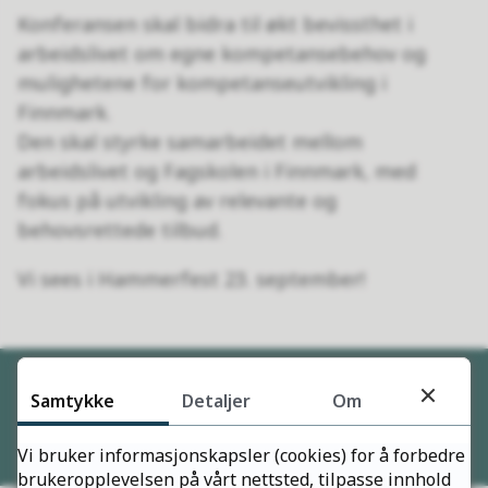
Konferansen skal bidra til økt bevissthet i
arbeidslivet om egne kompetansebehov og
mulighetene for kompetanseutvikling i
Finnmark.
Den skal styrke samarbeidet mellom
arbeidslivet og Fagskolen i Finnmark, med
fokus på utvikling av relevante og
behovsrettede tilbud.
Vi sees i Hammerfest 23. september!
Samtykke
Detaljer
Om
Mer informasjon kommer!
Vi bruker informasjonskapsler (cookies) for å forbedre
brukeropplevelsen på vårt nettsted, tilpasse innhold