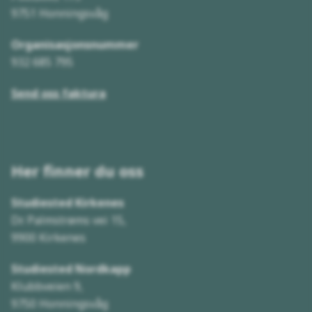
9751 Honningsvåg
Organisasjonsnummer
932 685 795
Send oss faktura
Her finner du
oss
Studiested Kirkenes
Dr. Palmstrøms vei 15,
9900 Kirkenes
Studiested Nordkapp
Klubbveien 9,
9750 Honningsvåg