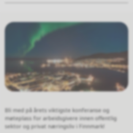
Bli med på
årets viktigste konferanse og
møteplass for arbeidsgivere innen offentlig
sektor og privat næringsliv i Finnmark!