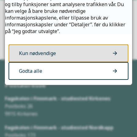
og tilby funksjoner samt analysere trafikken vår. Du
kan velge å bare bruke nødvendige
Fant du det du lette etter?
informasjonskapslene, eller tilpasse bruk av
informasjonskapsler under “Detaljer”. før du klikker
på “Jeg godtar utvalgte”.
Ja
Nei
Kun nødvendige
Godta alle
Postadresse
Fagskolen i Finnmark - studiested Kirkenes
Postboks 26
9915 Kirkenes
Fagskolen i Finnmark - studiested Nordkapp
Postboks 173