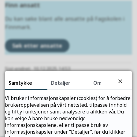
Finn ansatt
Du kan søke blant alle ansatte på Fagskolen i
Finnmark.
Søk etter ansatte
Sist endret
10.12.2025 14.53
Samtykke
Detaljer
Om
Fant du det du lette etter?
Vi bruker informasjonskapsler (cookies) for å forbedre
brukeropplevelsen på vårt nettsted, tilpasse innhold
og tilby funksjoner samt analysere trafikken vår. Du
Ja
Nei
kan velge å bare bruke nødvendige
informasjonskapslene, eller tilpasse bruk av
informasjonskapsler under “Detaljer”. før du klikker