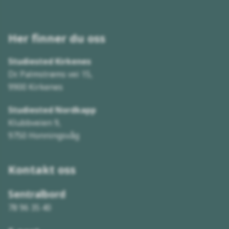
Her finner du
oss
Studiested Kirkenes
Dr. Palmstrøms vei 15,
9900 Kirkenes
Studiested Nordkapp
Klubbveien 9,
9750 Honningsvåg
Kontakt oss
Sentralbord
78 96 35 40