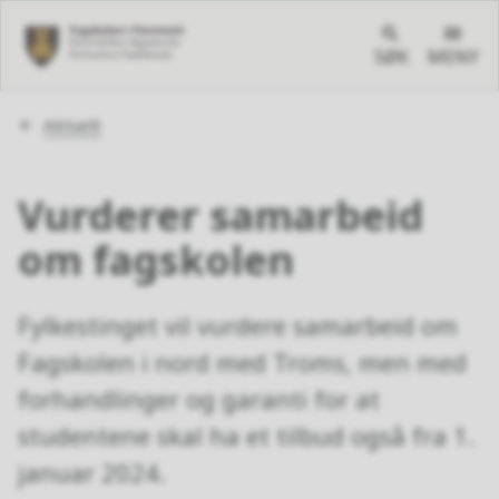
SØK
MENY
Du
Aktuelt
er
her:
Vurderer samarbeid
om fagskolen
Fylkestinget vil vurdere samarbeid om
Fagskolen i nord med Troms, men med
forhandlinger og garanti for at
studentene skal ha et tilbud også fra 1.
januar 2024.