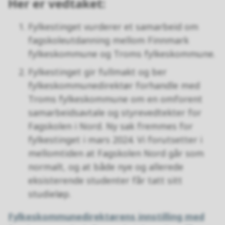
Her er vedtaket:
Fylkestinget vurderer et samarbeid om
fagskoleutdanning mellom Finnmark
fylkeskommune og Troms fylkeskommune.
Fylkestinget gir fullmakt og ber
fylkeskommunedirektør forhandle med
Troms fylkeskommune om en omforent
samarbeidsavtale og styrevedtekter for
Fagskolen i Nord. Ny sak fremmes for
fylkestinget i mars 2024. Vi forutsetter i
mellomtiden at Fagskolen Nord går som
normalt, og at både nye og allerede
eksisterende studenter får tatt sitt
studieløp.
Fylkeskommunedirektørens innstilling med