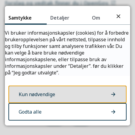
forslag og vedtak finner du i OpenGov.
Administrasjonens syn
Samtykke
Detaljer
Om
Fylkeskommunedirektør Øystein Ruud
Vi bruker informasjonskapsler (cookies) for å forbedre
brukeropplevelsen på vårt nettsted, tilpasse innhold
klargjorde administrasjonens syn i forkant av
og tilby funksjoner samt analysere trafikken vår. Du
fylkestingets møte.
Les
kan velge å bare bruke nødvendige
fylkeskommunedirektørens syn her.
informasjonskapslene, eller tilpasse bruk av
informasjonskapsler under “Detaljer”. før du klikker
på “Jeg godtar utvalgte”.
Sist endret
17.01.2024 13.34
Kun nødvendige
Fant du det du lette etter?
Godta alle
Ja
Nei