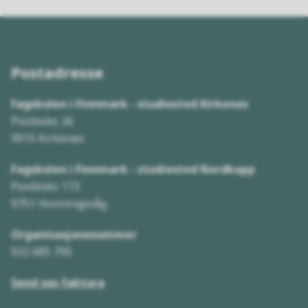
Postadresse
Fagskolen i Finnmark - studiested Kirkenes
Postboks 26
9915 Kirkenes
Fagskolen i Finnmark - studiested Nordkapp
Postboks 173
9751 Honningsvåg
Organisasjonsnummer
932 685 795
Send oss faktura