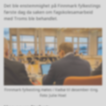
Det ble enstemmighet på Finnmark fylkestings
første dag da saken om fagskolesamarbeid
med Troms ble behandlet.
Finnmark fylkesting møtes i Vadsø til desember-ting.
Julie Hoel